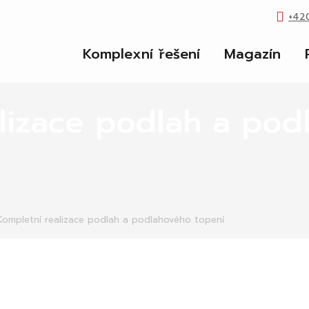
+42
Komplexní řešení
Magazín
lizace podlah a pod
Kompletní realizace podlah a podlahového topení