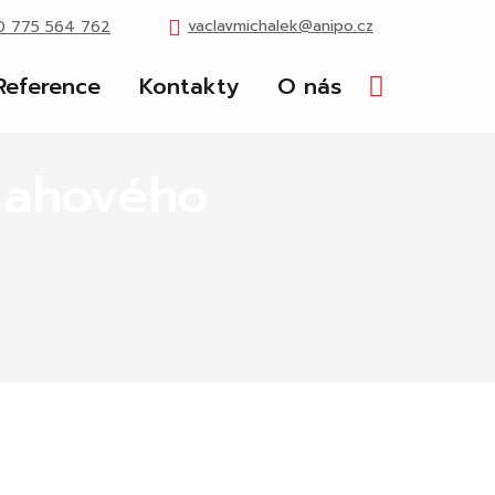
vaclavmichalek@anipo.cz
0 775 564 762
Reference
Kontakty
O nás
Vyhledávání
lahového