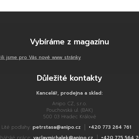
Vybíráme z magazínu
řili jsme pro Vás nové www stránky
Důležité kontakty
Kancelář, prodejna a sklad:
Anipo CZ, s.r.o.
Pouchovská ul. (BAK)
500 03 Hradec Králové
Lité podlahy:
petrstasa@anipo.cz
+420 773 264 761
ahářské práce:
vaclavmichalek@anipo.cz
+420 775 564 