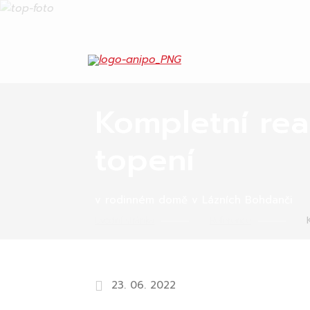
Kompletní rea
topení
v rodinném domě v Lázních Bohdanči
Úvodní stránka
Reference
23. 06. 2022