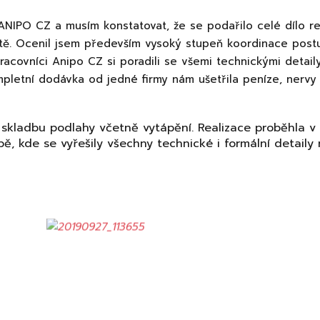
ANIPO CZ a musím konstatovat, že se podařilo celé dílo re
ě. Ocenil jsem především vysoký stupeň koordinace postupu
acovníci Anipo CZ si poradili se všemi technickými detail
pletní dodávka od jedné firmy nám ušetřila peníze, nervy 
 skladbu podlahy včetně vytápění. Realizace proběhla v 
ě, kde se vyřešily všechny technické i formální detaily